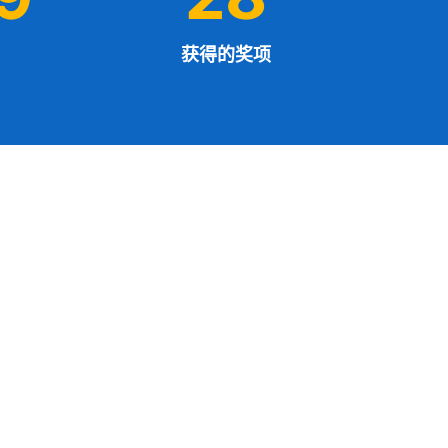
获得的奖项