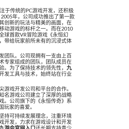
注于传统的PC游戏开发，还积极
2005年，公司成功推出了第一款
其创新的玩法与精美的画面，在
动游戏的标杆之一。而在2010
全球首款VR冒险游戏《永恒幻
，带给玩家前所未有的沉浸式体
发团队。公司现拥有一支由上百
术专家组成的团队，团队成员在
验。为了保持技术的领先性，
九
开发工具与技术，始终站在行业
尖游戏开发公司和平台的合作。
知名游戏公司建立了深厚的战略
戏。公司旗下的《永恒传奇》系
各国玩家的喜爱。
坚持可持续发展理念，注重环境
戏开发，力求在游戏设计和开发
还长期支持青少
九游会官网入口