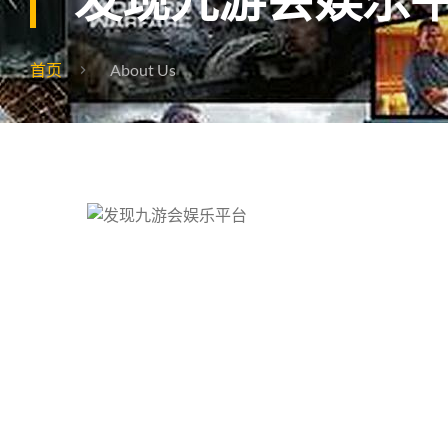
首页
About Us