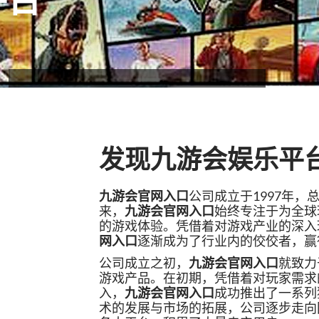
发现九游会娱乐平
公司成立于1997年
九游会官网入口
来，
始终专注于为全球
九游会官网入口
的游戏体验。凭借着对游戏产业的深入
逐渐成为了行业内的佼佼者，赢
网入口
公司成立之初，
就致力
九游会官网入口
游戏产品。在初期，凭借着对玩家需求
入，
成功推出了一系列
九游会官网入口
术的发展与市场的拓展，公司逐步走向