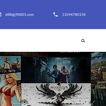
d88@j90001.com
13594780158