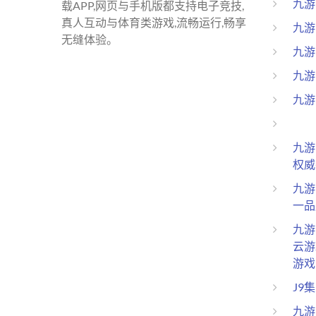
九游
载APP,网页与手机版都支持电子竞技,
真人互动与体育类游戏,流畅运行,畅享
九游
无缝体验。
九游
九游
九游
九游
权威
九游
一品
九游
云游
游戏
J9集
九游