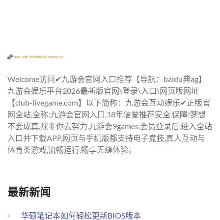
Welcome访问✔九游会官网入口推荐【导航：baidu典ag】
九游会娱乐平台2026最新版官网\登录\入口\网页版网址
【club-livegame.com】以下简称：九游会互动娱乐✔正版官
网全站,全称:九游会官网入口,18年信誉推荐安全.保障!梦想
不会成真,除非你去努力.九游会9games,会员登录后,进入全站
入口并下载APP,网页与手机版都支持电子竞技,真人互动与
体育类游戏,流畅运行,畅享无缝体验。
最新新闻
华硕笔记本如何轻松更新BIOS版本