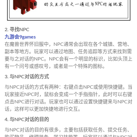
2. 寻找NPC
九游会9games
在魔兽世界怀旧服中，NPC通常会出现在各个城镇、营地、
副本等地方。玩家可以通过地图、任务追踪等方式来找到需
要与之对话的NPC。NPC会有一个明显的标识，比如头顶上
有一个问号或感叹号，或者是一个特殊的图标。
3. 与NPC对话的方式
与NPC对话的方式有两种：右键点击NPC或使用快捷键。当
玩家接近NPC时，鼠标会变成一个手指指针，此时可以右键
点击NPC进行对话。玩家也可以通过设置快捷键来与NPC对
话，这样可以更加快捷地进行交互。
4. 与NPC对话的目的
与NPC对话的目的有很多，主要包括获取任务、提交任务、
购买物品、修理装备、学习技能等。玩家可以通过与NPC对