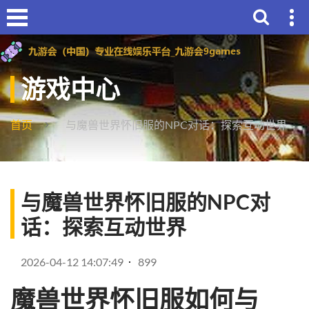
游戏中心
首页
与魔兽世界怀旧服的NPC对话：探索互动世界
与魔兽世界怀旧服的NPC对
话：探索互动世界
2026-04-12 14:07:49
899
魔兽世界怀旧服如何与