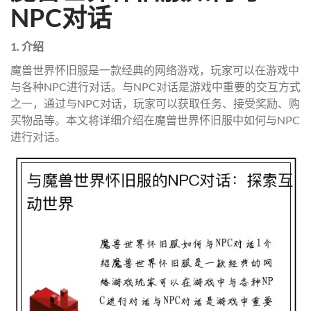
NPC对话
1. 介绍
魔兽世界怀旧服是一款经典的网络游戏，玩家可以在游戏中
与各种NPC进行对话。与NPC对话是游戏中重要的交互方式
之一，通过与NPC对话，玩家可以获取任务、接受奖励、购
买物品等。本文将详细介绍在魔兽世界怀旧服中如何与NPC
进行对话。