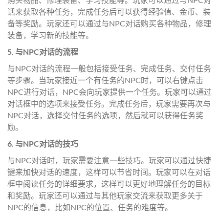
话来获取各种任务，完成任务后可以获得经验值、金币、装
备等奖励。玩家还可以通过与NPC对话购买各种物品，修理
装备，学习新的技能等。
5. 与NPC对话的流程
与NPC对话的流程一般包括接受任务、完成任务、交付任务
等步骤。当玩家接近一个有任务的NPC时，可以右键点击
NPC进行对话，NPC会向玩家提供一个任务。玩家可以通过
对话框中的选项来接受任务。完成任务后，玩家需要再次与
NPC对话，选择交付任务的选项，然后就可以获得任务奖
励。
6. 与NPC对话的技巧
与NPC对话时，玩家需要注意一些技巧。玩家可以通过快捷
键来加快对话的速度，这样可以节省时间。玩家可以在对话
框中阅读任务的详细要求，这样可以更好地理解任务的目标
和奖励。玩家还可以通过与其他玩家交流来获取更多关于
NPC的信息，比如NPC的位置、任务的难度等。